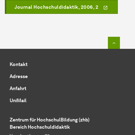
Journal Hochschuldidaktik, 2006, 2
Zum Seit
Kontakt
Adresse
Anfahrt
UniMail
Zentrum für Hoch­schul­Bil­dung (zhb)
Bereich Hochschuldidaktik