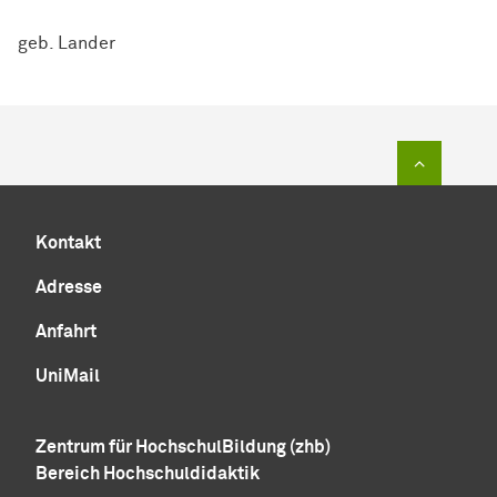
geb. Lander
Zum Sei
Kontakt
Adresse
Anfahrt
UniMail
Zentrum für Hoch­schul­Bil­dung (zhb)
Bereich Hochschuldidaktik