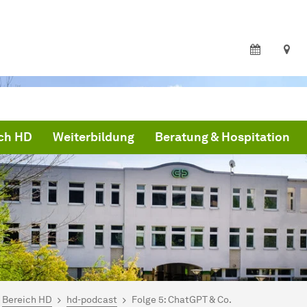
ch HD
Weiterbildung
Beratung & Hospitation
ind hier:
artseite
Bereich HD
hd-podcast
Folge 5: ChatGPT & Co.