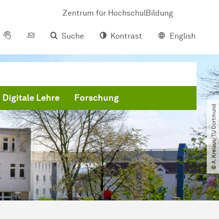
Zentrum für HochschulBildung
Suche
Kontrast
English
Digitale Lehre
Forschung
© A. Krelaus​/​TU Dortmund