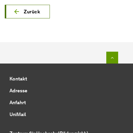
Zurück
Zum Seit
Kontakt
Adresse
Anfahrt
UniMail